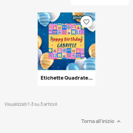
favorite_border
Etichette Quadrate...
Visualizzati 1-3 su 3 articoli
Torna all'inizio
