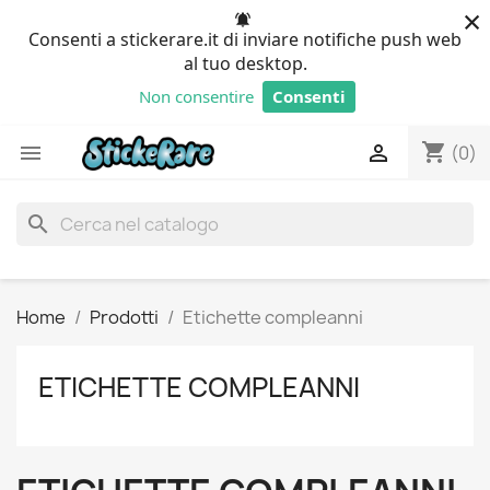
×
Consenti a stickerare.it di inviare notifiche push web
al tuo desktop.
Non consentire
Consenti
Powered by SendPulse
shopping_cart


(0)
search
Home
Prodotti
Etichette compleanni
ETICHETTE COMPLEANNI