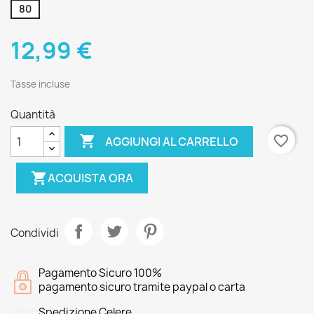
80
12,99 €
Tasse incluse
Quantità

favorite_border
AGGIUNGI AL CARRELLO
shopping_cart
ACQUISTA ORA
Condividi
Pagamento Sicuro 100%
pagamento sicuro tramite paypal o carta
Spedizione Celere