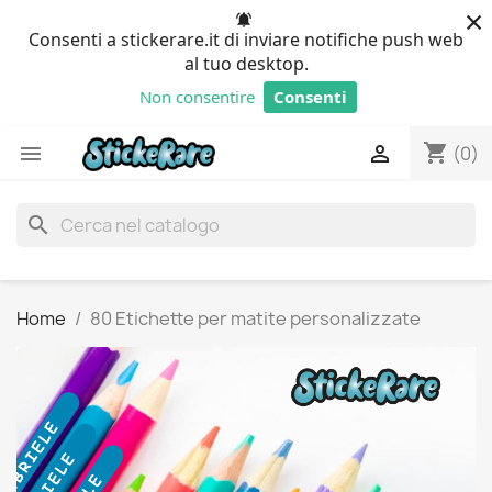
×
Consenti a stickerare.it di inviare notifiche push web
al tuo desktop.
Non consentire
Consenti
Powered by SendPulse
shopping_cart


(0)
search
Home
80 Etichette per matite personalizzate